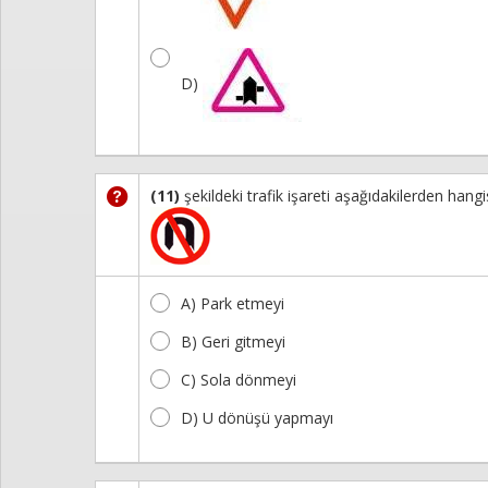
D)
(11)
şekildeki trafik işareti aşağıdakilerden hangi
A) Park etmeyi
B) Geri gitmeyi
C) Sola dönmeyi
D) U dönüşü yapmayı