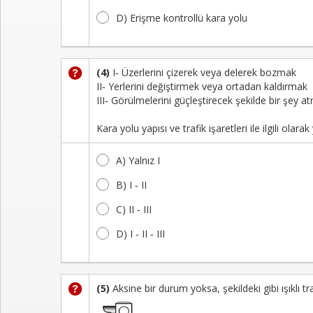
D) Erişme kontrollü kara yolu
(4)
I‑ Üzerlerini çizerek veya delerek bozmak
II‑ Yerlerini değiştirmek veya ortadan kaldırmak
III‑ Görülmelerini güçleştirecek şekilde bir şey a
Kara yolu yapısı ve trafik işaretleri ile ilgili ola
A) Yalnız I
B) I ‑ II
C) II ‑ III
D) I ‑ II ‑ III
(5)
Aksine bir durum yoksa, şekildeki gibi ışıklı tr