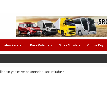
muzdan Kareler
Ders Videoları
Sınav Soruları
Online Kayıt
yollarının yapım ve bakımından sorumludur?