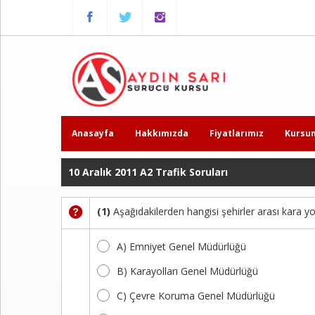
Menu
Anasayfa
Hakkımızda
Fiyatlarımız
Anasayfa
Hakkımızda
Fiyatlarımız
Kursu
Kursumuzdan
Kareler
10 Aralık 2011 A2 Trafik Soruları
Ders
(1)
Aşağıdakilerden hangisi şehirler arası kara 
Videoları
A) Emniyet Genel Müdürlüğü
Sınav
Soruları
B) Karayolları Genel Müdürlüğü
C) Çevre Koruma Genel Müdürlüğü
Online