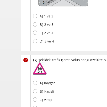
A) 1 ve 3
B) 2 ve 3
C) 2 ve 4
D) 3 ve 4
(7)
şekildeki trafik işareti yolun hangi özellikte ol
A) Kaygan
B) Kasisli
C) Virajlı