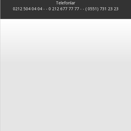
Kayıt
Telefonlar
0212 504 04 04 -
-
0 212 677 77 77 - - ( 0551) 731 23 23
İletişim