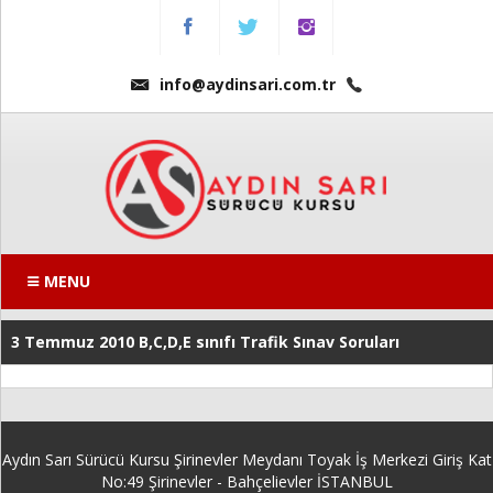
Menu
Anasayfa
info@aydinsari.com.tr
Hakkımızda
Fiyatlarımız
Kursumuzdan
Kareler
MENU
Ders
3 Temmuz 2010 B,C,D,E sınıfı Trafik Sınav Soruları
Videoları
Sınav
Soruları
Aydın Sarı Sürücü Kursu Şirinevler Meydanı Toyak İş Merkezi Giriş Kat
Online
No:49 Şirinevler - Bahçelievler İSTANBUL