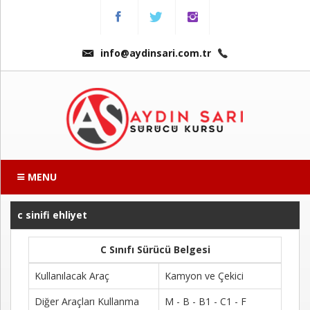
Menu
Anasayfa
info@aydinsari.com.tr
Hakkımızda
Fiyatlarımız
Kursumuzdan
Kareler
MENU
Ders
c sinifi ehliyet
Videoları
C Sınıfı Sürücü Belgesi
Sınav
Soruları
Kullanılacak Araç
Kamyon ve Çekici
Diğer Araçları Kullanma
Online
M - B - B1 - C1 - F