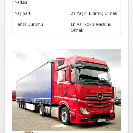
Yetkisi
Kayıt
Yaş Şartı
21 Yaşını Bitirmiş Olmak
İletişim
Tahsil Durumu
En Az İlkokul Mezunu
Olmak