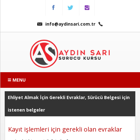
Menu
Anasayfa
info@aydinsari.com.tr
Hakkımızda
Fiyatlarımız
Kursumuzdan
Kareler
MENU
Ders
Videoları
Ehliyet Almak İçin Gerekli Evraklar, Sürücü Belgesi için
istenen belgeler
Sınav
Soruları
Kayıt işlemleri için gerekli olan evraklar
Online