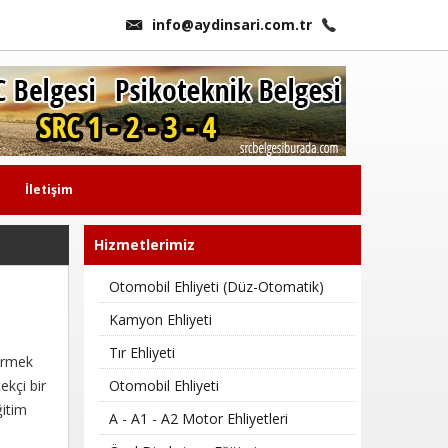
info@aydinsari.com.tr
İletişim
Hizmetlerimiz
Otomobil Ehliyeti (Düz-Otomatik)
Kamyon Ehliyeti
Tır Ehliyeti
vermek
ekçi bir
Otomobil Ehliyeti
ğitim
A - A1 - A2 Motor Ehliyetleri