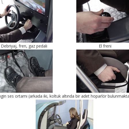
Debriyaj, fren, gaz pedalı
El freni
gin ses ortamı (arkada iki, koltuk altında bir adet hoparlör bulunmakta