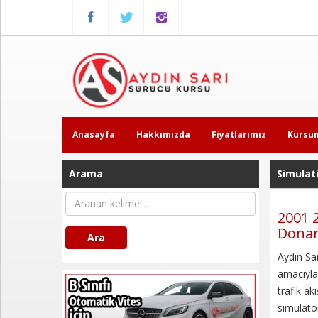
Menu
Anasayfa
Hakkımızda
Fiyatlarımız
Anasayfa
Hakkımızda
Fiyatlarımız
Kursu
Kursumuzdan
Kareler
Arama
Simulat
Ders
2001 2
Videoları
Donan
Ara
Aydın Sar
Sınav
Soruları
amacıyla 
trafik ak
simülatö
Online