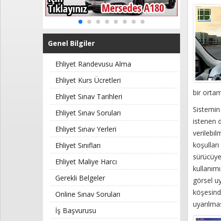
Kayıt
İletişim
Genel Bilgiler
Ehliyet Randevusu Alma
Ehliyet Kurs Ücretleri
bir orta
Ehliyet Sınav Tarihleri
Sistemin 
Ehliyet Sınav Soruları
istenen d
Ehliyet Sınav Yerleri
verilebil
koşulları
Ehliyet Sınıfları
sürücüye
Ehliyet Maliye Harcı
kullanımı
Gerekli Belgeler
görsel uy
köşesinde
Online Sınav Soruları
uyarılmas
İş Başvurusu