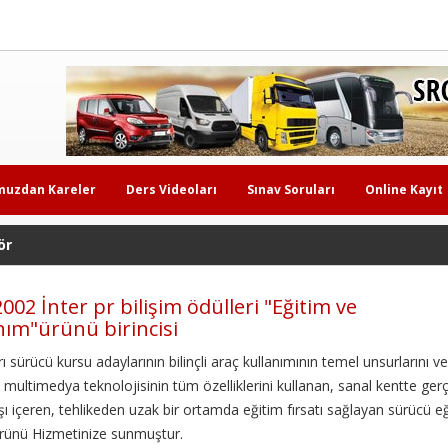
muzdan Kareler
Ders Videoları
Sınav Soruları
Online Kayıt
ör
002 İnter pr bilişim ödülleri "Eğitim ve
ım"ürünü birincisi
ı sürücü kursu adaylarının bilinçli araç kullanımının temel unsurlarını 
multimedya teknolojisinin tüm özelliklerini kullanan, sanal kentte gerç
ışı içeren, tehlikeden uzak bir ortamda eğitim fırsatı sağlayan sürücü e
rünü Hizmetinize sunmuştur.