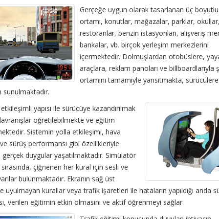
Gerçeğe uygun olarak tasarlanan üç boyutlu
ortamı, konutlar, mağazalar, parklar, okullar
restoranlar, benzin istasyonları, alışveriş mer
bankalar, vb. birçok yerleşim merkezlerini
içermektedir. Dolmuşlardan otobüslere, yay
araçlara, reklam panoları ve billboardlarıyla 
ortamını tamamiyle yansıtmakta, sürücüler
m sunulmaktadır.
etkileşimli yapısı ile sürücüye kazandırılmak
avranışlar öğretilebilmekte ve eğitim
mektedir. Sistemin yolla etkileşimi, hava
 ve sürüş performansı gibi özellikleriyle
 gerçek duygular yaşatılmaktadır. Simülatör
 sırasında, çiğnenen her kural için sesli ve
arılar bulunmaktadır. Ekranın sağ üst
 uyulmayan kurallar veya trafik işaretleri ile hataların yapıldığı anda 
ı, verilen eğitimin etkin olmasını ve aktif öğrenmeyi sağlar.
Trafik eğitimi konusunda duyulan ihtiyacın