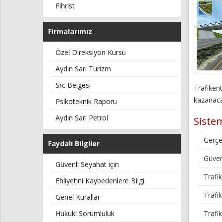
Fihrist
Firmalarımız
Özel Direksiyon Kursu
Aydın Sarı Turizm
Src Belgesi
Trafiken
kazanaca
Psikoteknik Raporu
Aydın Sarı Petrol
Sistem
Gerçe
Faydalı Bilgiler
Güven
Güvenli Seyahat için
Trafik
Ehliyetini Kaybedenlere Bilgi
Trafi
Genel Kurallar
Trafik
Hukuki Sorumluluk