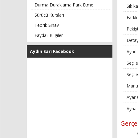
Durma Duraklama Park Etme
Sık ka
Sürücü Kursları
Farkl
Teorik Sınav
Pekiş
Faydalı Bilgiler
Detay
Aydın Sarı Facebook
Ayarl
Seçile
Seçile
Manue
Ayarl
Ayna 
Gerçek