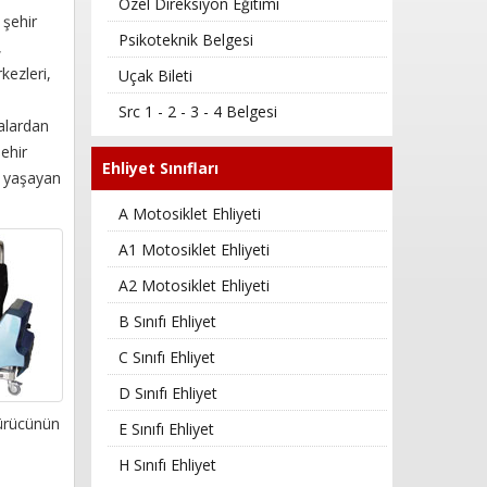
Özel Direksiyon Eğitimi
 şehir
Psikoteknik Belgesi
,
kezleri,
Uçak Bileti
Src 1 - 2 - 3 - 4 Belgesi
alardan
şehir
Ehliyet Sınıfları
e yaşayan
A Motosiklet Ehliyeti
A1 Motosiklet Ehliyeti
A2 Motosiklet Ehliyeti
B Sınıfı Ehliyet
C Sınıfı Ehliyet
D Sınıfı Ehliyet
sürücünün
E Sınıfı Ehliyet
H Sınıfı Ehliyet