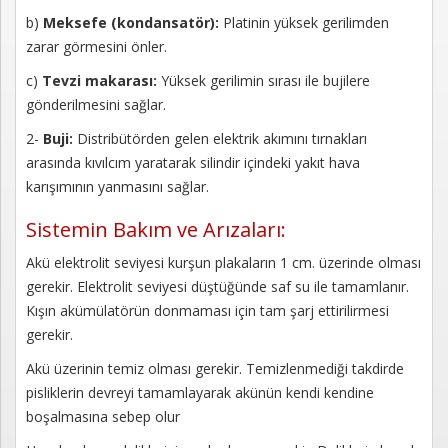
Kayıt
b)
Meksefe (kondansatör):
Platinin yüksek gerilimden
zarar görmesini önler.
İletişim
c)
Tevzi makarası:
Yüksek gerilimin sırası ile bujilere
gönderilmesini sağlar.
2-
Buji:
Distribütörden gelen elektrik akımını tırnakları
arasında kıvılcım yaratarak silindir içindeki yakıt hava
karışımının yanmasını sağlar.
Sistemin Bakım ve Arızaları:
Akü elektrolit seviyesi kurşun plakaların 1 cm. üzerinde olması
gerekir. Elektrolit seviyesi düştüğünde saf su ile tamamlanır.
Kışın akümülatörün donmaması için tam şarj ettirilirmesi
gerekir.
Akü üzerinin temiz olması gerekir. Temizlenmediği takdirde
pisliklerin devreyi tamamlayarak akünün kendi kendine
boşalmasına sebep olur