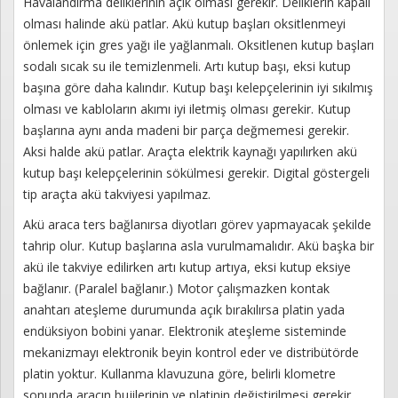
Havalandırma deliklerinin açık olması gerekir. Deliklerin kapalı
olması halinde akü patlar. Akü kutup başları oksitlenmeyi
önlemek için gres yağı ile yağlanmalı. Oksitlenen kutup başları
sodalı sıcak su ile temizlenmeli. Artı kutup başı, eksi kutup
başına göre daha kalındır. Kutup başı kelepçelerinin iyi sıkılmış
olması ve kabloların akımı iyi iletmiş olması gerekir. Kutup
başlarına aynı anda madeni bir parça değmemesi gerekir.
Aksi halde akü patlar. Araçta elektrik kaynağı yapılırken akü
kutup başı kelepçelerinin sökülmesi gerekir. Digital göstergeli
tip araçta akü takviyesi yapılmaz.
Akü araca ters bağlanırsa diyotları görev yapmayacak şekilde
tahrip olur. Kutup başlarına asla vurulmamalıdır. Akü başka bir
akü ile takviye edilirken artı kutup artıya, eksi kutup eksiye
bağlanır. (Paralel bağlanır.) Motor çalışmazken kontak
anahtarı ateşleme durumunda açık bırakılırsa platin yada
endüksiyon bobini yanar. Elektronik ateşleme sisteminde
mekanizmayı elektronik beyin kontrol eder ve distribütörde
platin yoktur. Kullanma klavuzuna göre, belirli klometre
sonunda aracın bujilerinin ve platinin değiştirilmesi gerekir.