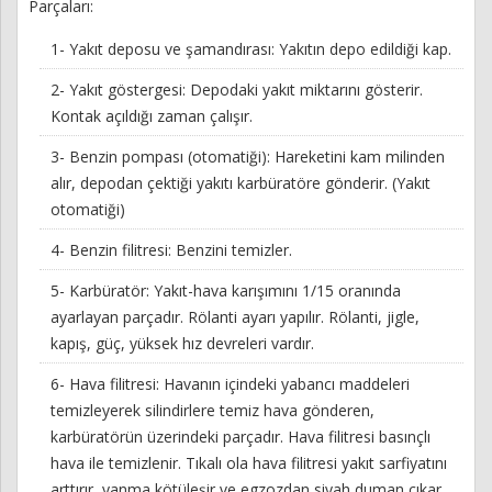
Parçaları:
1- Yakıt deposu ve şamandırası: Yakıtın depo edildiği kap.
2- Yakıt göstergesi: Depodaki yakıt miktarını gösterir.
Kontak açıldığı zaman çalışır.
3- Benzin pompası (otomatiği): Hareketini kam milinden
alır, depodan çektiği yakıtı karbüratöre gönderir. (Yakıt
otomatiği)
4- Benzin filitresi: Benzini temizler.
5- Karbüratör: Yakıt-hava karışımını 1/15 oranında
ayarlayan parçadır. Rölanti ayarı yapılır. Rölanti, jigle,
kapış, güç, yüksek hız devreleri vardır.
6- Hava filitresi: Havanın içindeki yabancı maddeleri
temizleyerek silindirlere temiz hava gönderen,
karbüratörün üzerindeki parçadır. Hava filitresi basınçlı
hava ile temizlenir. Tıkalı ola hava filitresi yakıt sarfiyatını
arttırır, yanma kötüleşir ve egzozdan siyah duman çıkar.